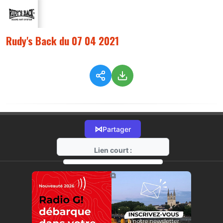
Rudy's Back du 07 04 2021
⋈
Partager
Lien court :
https://radio-g.fr?4378
⧉