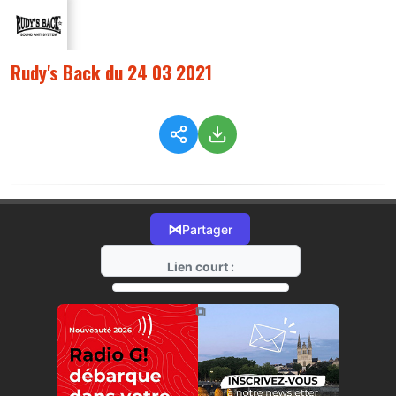
Rudy's Back du 24 03 2021
⋈
Partager
Lien court :
https://radio-g.fr?4246
⧉