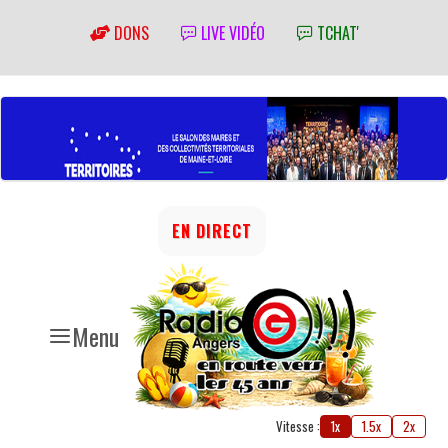
DONS
LIVE VIDÉO
TCHAT'
EN DIRECT
Menu
Vitesse :
1x
1.5x
2x