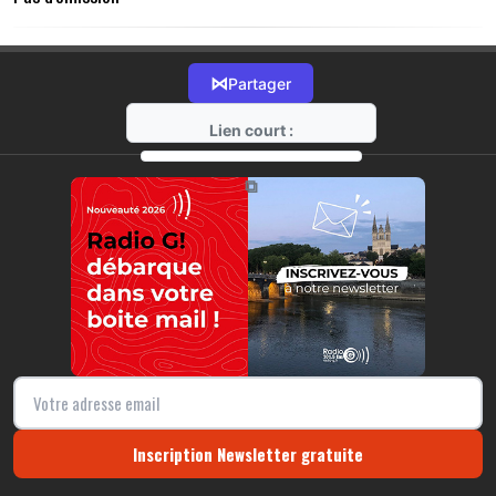
⋈
Partager
Lien court :
https://radio-g.fr?11023
⧉
Inscription Newsletter gratuite