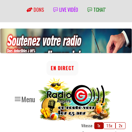
DONS
LIVE VIDÉO
TCHAT'
EN DIRECT
Menu
Vitesse :
1x
1.5x
2x