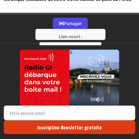
⋈
Partager
Lien court :
https://radio-g.fr?10968
⧉
Inscription Newsletter gratuite