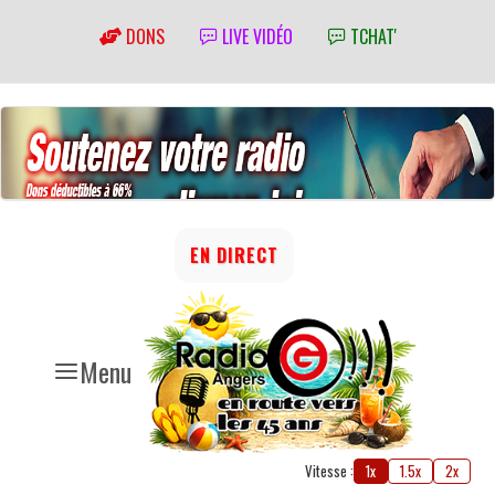
DONS
LIVE VIDÉO
TCHAT'
EN DIRECT
Menu
Vitesse :
1x
1.5x
2x