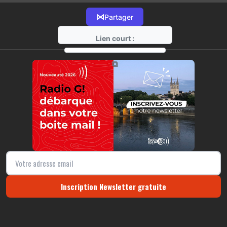
⋈
Partager
Lien court :
https://radio-g.fr?10853
⧉
Inscription Newsletter gratuite