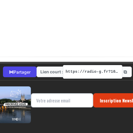
⧉
⋈
Lien court :
Partager
https://radio-g.fr?10510
Inscription News