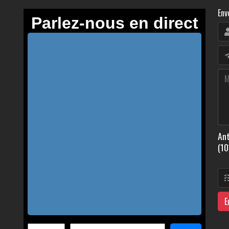
Env
Ant
(10
E