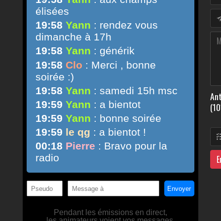
Ant
(10
E