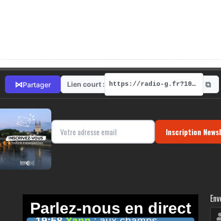
⧉
⋈
Lien court :
Partager
https://radio-g.fr?10452
Inscription News
Env