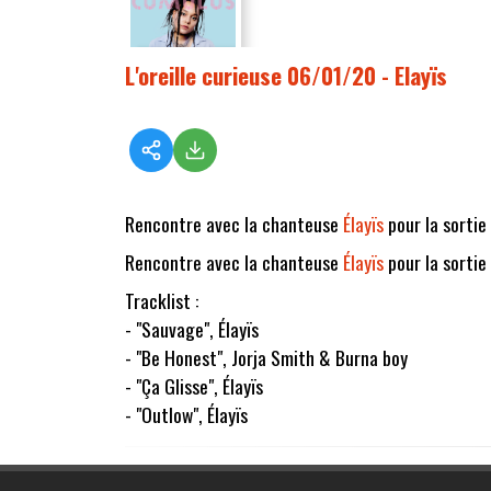
L'oreille curieuse 06/01/20 - Elayïs
Rencontre avec la chanteuse
Élayïs
pour la sortie
Rencontre avec la chanteuse
Élayïs
pour la sortie
Tracklist :
- "Sauvage", Élayïs
- "Be Honest", Jorja Smith & Burna boy
- "Ça Glisse", Élayïs
- "Outlow", Élayïs