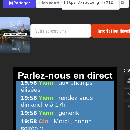
⧉
⋈
Lien court :
Partager
https://radio-g.fr?1230
Inscription News
Env