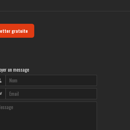
letter gratuite
oyer un message