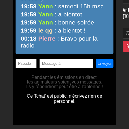
Ant
(10
E