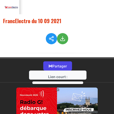
FrancElectro du 10 09 2021
⋈
Partager
Lien court :
https://radio-g.fr?6167
⧉