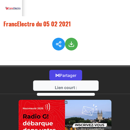
FrancElectro du 05 02 2021
⋈
Partager
Lien court :
https://radio-g.fr?3764
⧉