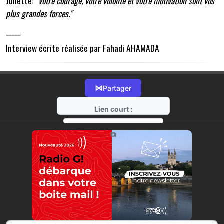
Juliette: "
Votre courage, votre volonté et votre motivation sont vos
plus grandes forces."
_____
Interview écrite réalisée par Fahadi AHAMADA
⋈
Partager
Lien court :
https://radio-g.fr?10608
⧉