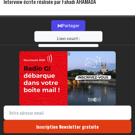
Interview écrite réalisée par Fahadi AHAMADA
⋈
Partager
Lien court :
https://radio-g.fr?10602
⧉
Inscription Newsletter gratuite