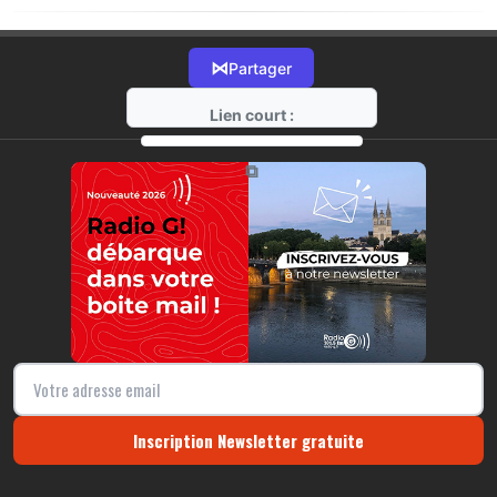
⋈
Partager
Lien court :
https://radio-g.fr?10600
⧉
Inscription Newsletter gratuite