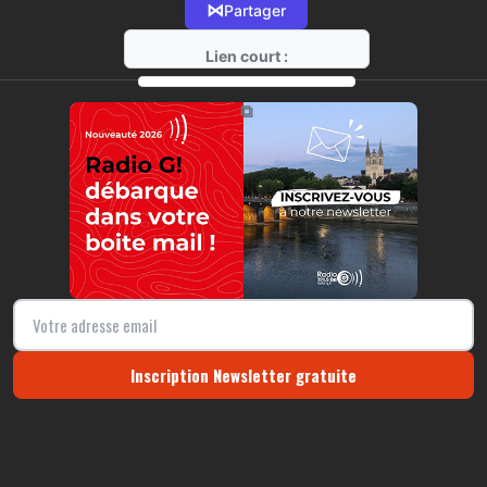
⋈
Partager
Lien court :
https://radio-g.fr?10574
⧉
Inscription Newsletter gratuite