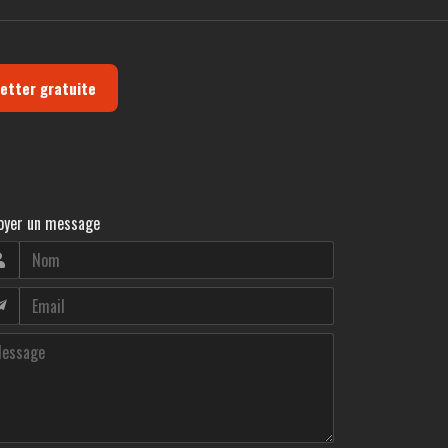
letter gratuite
oyer un message