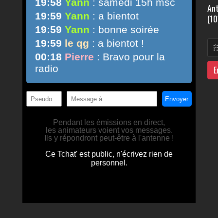
Ant
(10
E