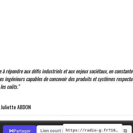
e à répondre aux défis industriels et aux enjeux sociétaux, en constant
des ingénieurs capables de concevoir des produits et systèmes respectu
les coûts."
 Juliette ABDON
⧉
⋈
Lien court :
Partager
https://radio-g.fr?10565