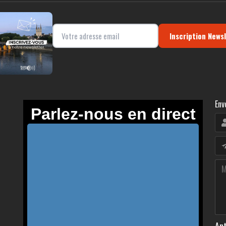
Inscription News
Env
Ant