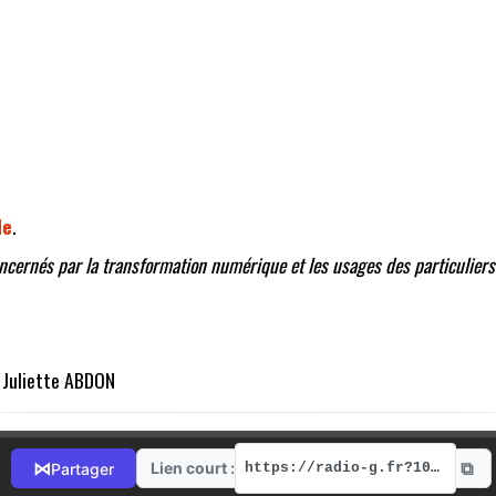
de
.
oncernés par la transformation numérique et les usages des particuliers
 Juliette ABDON
⧉
⋈
Lien court :
Partager
https://radio-g.fr?10564