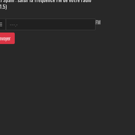
1.5)
FM
nvoyer