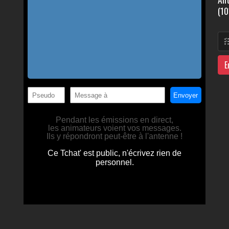
(10
E