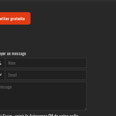
letter gratuite
oyer un message
i Spam : saisir la fréquence FM de votre radio