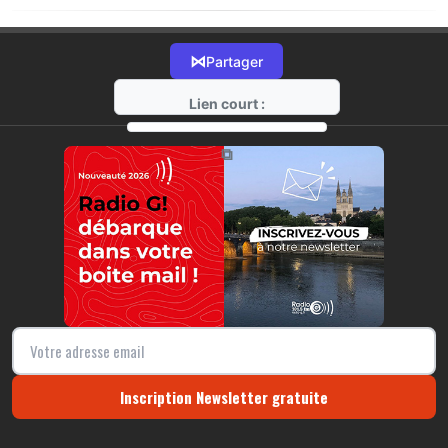
⋈
Partager
Lien court :
https://radio-g.fr?10563
⧉
Inscription Newsletter gratuite