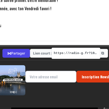
année, avec ton Vendredi favori !
:
⧉
⋈
Lien court :
Partager
https://radio-g.fr?10545
Inscription News