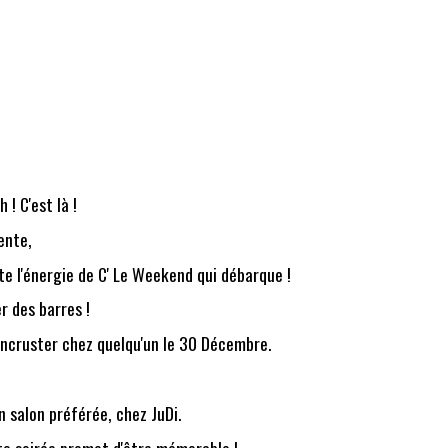
 ! C'est là !
ente,
ute l'énergie de C' Le Weekend qui débarque !
r des barres !
'incruster chez quelqu'un le 30 Décembre.
 salon préférée, chez JuDi.
tte soirée promet d'être mémorable !