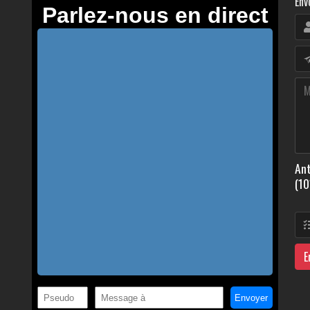
Env
Ant
(10
E