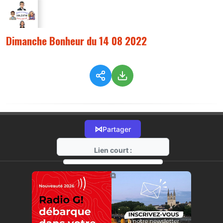
Dimanche Bonheur du 14 08 2022
⋈
Partager
Lien court :
https://radio-g.fr?9249
⧉