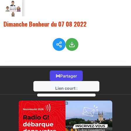
Dimanche Bonheur du 07 08 2022
⋈
Partager
Lien court :
https://radio-g.fr?9172
⧉