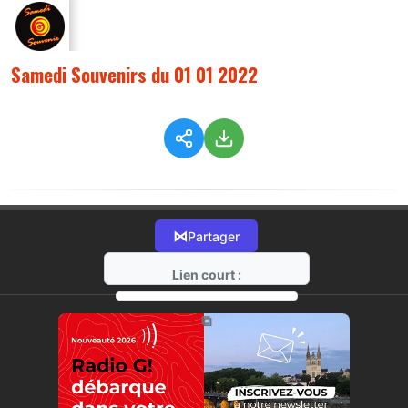
Samedi Souvenirs du 01 01 2022
⋈
Partager
Lien court :
https://radio-g.fr?7305
⧉