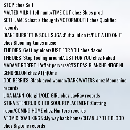
STOP chez Self
MALTED MILK :I fell numb/TIME OUT chez Blues prod
SETH JAMES :Just a thought/MOTORMOUTH chez Qualified
records
DIANE DURRETT & SOUL SUGA :Put a lid on it/PUT A LID ON IT
chez Blooming tunes music
THE DIBS :Getting older/JUST FOR YOU chez Naked
THE DIBS :Stop fooling around/JUST FOR YOU chez Naked
MADAME ROBERT :L’effet pervers/C’EST PAS BLANCHE NEIGE NI
CENDRILLON chez AT(h)Ome
ODD BERRIES :Black eyed woman/DARK WATERS chez Moonshine
records
LISA MANN :Old girl/OLD GIRL chez JayRay records
STINA STENERUD & HER SOUL REPLACEMENT :Cutting
room/COMING HOME chez Hunters records
ATOMIC ROAD KINGS :My way back home/CLEAN UP THE BLOOD
chez Bigtone records