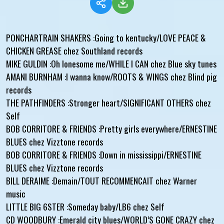
PONCHARTRAIN SHAKERS :Going to kentucky/LOVE PEACE &
CHICKEN GREASE chez Southland records
MIKE GULDIN :Oh lonesome me/WHILE I CAN chez Blue sky tunes
AMANI BURNHAM :I wanna know/ROOTS & WINGS chez Blind pig
records
THE PATHFINDERS :Stronger heart/SIGNIFICANT OTHERS chez
Self
BOB CORRITORE & FRIENDS :Pretty girls everywhere/ERNESTINE
BLUES chez Vizztone records
BOB CORRITORE & FRIENDS :Down in mississippi/ERNESTINE
BLUES chez Vizztone records
BILL DERAIME :Demain/TOUT RECOMMENCAIT chez Warner
music
LITTLE BIG 6STER :Someday baby/LB6 chez Self
CD WOODBURY :Emerald city blues/WORLD’S GONE CRAZY chez