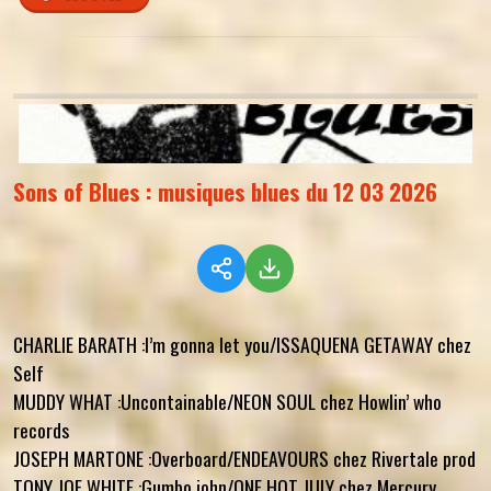
Sons of Blues : musiques blues du 12 03 2026
CHARLIE BARATH :I’m gonna let you/ISSAQUENA GETAWAY chez
Self
MUDDY WHAT :Uncontainable/NEON SOUL chez Howlin’ who
records
JOSEPH MARTONE :Overboard/ENDEAVOURS chez Rivertale prod
TONY JOE WHITE :Gumbo john/ONE HOT JULY chez Mercury