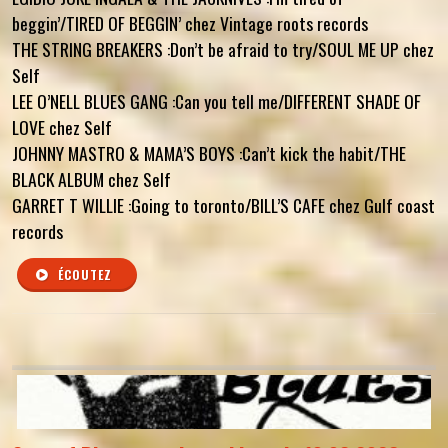
beggin’/TIRED OF BEGGIN’ chez Vintage roots records
THE STRING BREAKERS :Don’t be afraid to try/SOUL ME UP chez
Self
LEE O’NELL BLUES GANG :Can you tell me/DIFFERENT SHADE OF
LOVE chez Self
JOHNNY MASTRO & MAMA’S BOYS :Can’t kick the habit/THE
BLACK ALBUM chez Self
GARRET T WILLIE :Going to toronto/BILL’S CAFE chez Gulf coast
records
ÉCOUTEZ