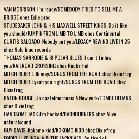
VAN MORRISON :I’m ready/SOMEBODY TRIED TO SELL ME A
BRIDGE chez Exile prod
STUDEBAKER JOHN & HIS MAXWELL STREET KINGS :Do it like
you should/JUMPIN’FROM LIMB TO LIMB chez Continental
CURTIS SALGADO :Nobody but you/LEGACY REWIND LIVE IN 25
chez Nola blue records
THOMAS SARRODIE & BI POLAR BLUES :I can’t follow
you/RAILROAD CROSSING chez Rock’n’hall
MITCH RIDER :Lilli may/SONGS FROM THE ROAD chez Dixiefrog
MITCH RIDER :Lyeah you right/SONGS FROM THE ROAD chez
Dixiefrog
BATON ROUGE :Un castelmoronais à New york/TOMBE DEDANS
chez Dixiefrog
HANDSOME JACK :I’m hooked/BARNBURNERS chez Alive
naturalsound
GUY DAVIS :Kokomo kidd/KOKOMO KIDD chez Dixiefrog
EGIDIO JUKE INGALA & THE JACKNIVES :I’m tired of