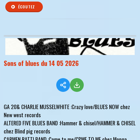
ÉCOUTEZ
Sons of blues du 14 05 2026
GA 20& CHARLIE MUSSELWHITE :Crazy love/BLUES NOW chez
New west records
ALTERED FIVE BLUES BAND :Hammer & chisel/HAMMER & CHISEL
chez Blind pig records
CARMEN RATTI BAND :Come to me/CPME TO ME chez Mongo