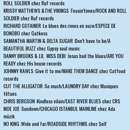
ROLL SOLDIER chez Ruf records
KRISSY MATTHEWS &THE VIKINGS :Teasin’times/ROCK AND ROLL
SOLDIER chez Ruf records
RICHARD GOTAINER :Le blues des rimes en ouze/ESPECE DE
BONOBO chez Gatkess
SAMANTHA MARTIN & DELTA SUGAR :Don’t have to be/A
BEAUTIFUL BUZZ chez Gypsy soul music
DANNY BROOKS & LIL MISS DEBI :Jesus had the blues/ARE YOU
READY chez His house records
JOHNNY RAWLS :Give it to me/MAKE THEM DANCE chez Catfood
records
CUT THE ALLIGATOR :So much/LAUNDRY DAY chez Musiques
têtues
CHRIS BERGSON :Kindless vilain/EAST RIVER BLUES chez CRS
MOE JOE :Sundown/CHICAGO ISTANBUL MAINLINE chez Ada
müzik
NO KING :Wide and far/ROADSIDE RHYTHMS chez Self