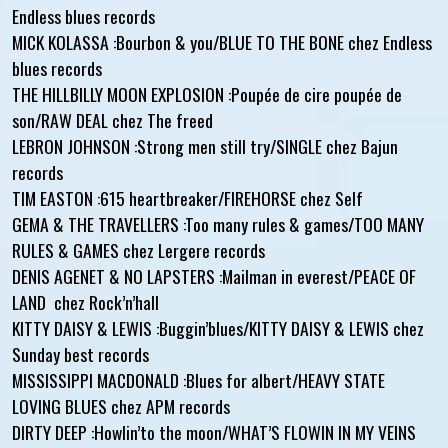
Endless blues records
MICK KOLASSA :Bourbon & you/BLUE TO THE BONE chez Endless
blues records
THE HILLBILLY MOON EXPLOSION :Poupée de cire poupée de
son/RAW DEAL chez The freed
LEBRON JOHNSON :Strong men still try/SINGLE chez Bajun
records
TIM EASTON :615 heartbreaker/FIREHORSE chez Self
GEMA & THE TRAVELLERS :Too many rules & games/TOO MANY
RULES & GAMES chez Lergere records
DENIS AGENET & NO LAPSTERS :Mailman in everest/PEACE OF
LAND chez Rock’n’hall
KITTY DAISY & LEWIS :Buggin’blues/KITTY DAISY & LEWIS chez
Sunday best records
MISSISSIPPI MACDONALD :Blues for albert/HEAVY STATE
LOVING BLUES chez APM records
DIRTY DEEP :Howlin’to the moon/WHAT’S FLOWIN IN MY VEINS