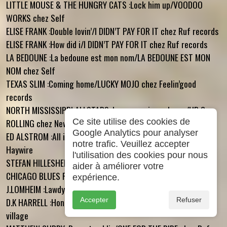
LITTLE MOUSE & THE HUNGRY CATS :Lock him up/VOODOO
WORKS chez Self
ELISE FRANK :Double lovin’/I DIDN’T PAY FOR IT chez Ruf records
ELISE FRANK :How did i/I DIDN’T PAY FOR IT chez Ruf records
LA BEDOUNE :La bedoune est mon nom/LA BEDOUNE EST MON
NOM chez Self
TEXAS SLIM :Coming home/LUCKY MOJO chez Feelin’good
records
NORTH MISSISSIPPI ALLSTARS :Lonesome in my home/UP &
Ce site utilise des cookies de
ROLLING chez New west records
Google Analytics pour analyser
ED ALSTROM :All i’m gonna do/THIS IDEA OF HUMANITY chez
notre trafic. Veuillez accepter
Haywire
l'utilisation des cookies pour nous
STEFAN HILLESHEIM BAND :Big legged woman/LIVE AT THE
aider à améliorer votre
CHICAGO BLUES FESTIVAL chez Stella blue music
expérience.
J.LOMHEIM :Lawdy mama/IN GOOD COMPANY chez Self
Accepter
Refuser
D.K HARRELL :Honey ain’t so sweet/THE RIGHT MAN chez Little
village