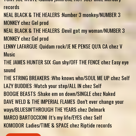
records
NEAL BLACK & THE HEALERS :Number 3 monkey/NUMBER 3
MONKEY chez Gel prod
NEAL BLACK & THE HEALERS :Devil got my woman/NUMBER 3
MONKEY chez Gel prod
LENNY LAFARGUE :Quidam rock/JE NE PENSE QU’A CA chez V
Music
THE JAMES HUNTER SIX :Gun shy/OFF THE FENCE chez Easy eye
sound
THE STRING BREAKERS :Who knows who/SOUL ME UP chez Self
LAZY BUDDIES :Watch your step/ALL IN chez Self
BOOGIE BEASTS :Shake em on down/SINGLE chez Naked
DAVE WELD & THE IMPERIAL FLAMES :Don’t ever change your
ways/BLUESIN’THROUGH THE YEARS chez Delmark
MARCO BARTOCCIONI :It’s my life/EYES chez Self
KOMODOR :Ladies/TIME & SPACE chez Riptide records