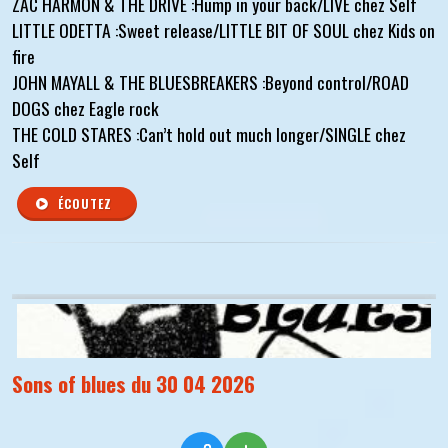
ZAC HARMON & THE DRIVE :Hump in your back/LIVE chez Self
LITTLE ODETTA :Sweet release/LITTLE BIT OF SOUL chez Kids on
fire
JOHN MAYALL & THE BLUESBREAKERS :Beyond control/ROAD
DOGS chez Eagle rock
THE COLD STARES :Can’t hold out much longer/SINGLE chez
Self
ÉCOUTEZ
Sons of blues du 30 04 2026