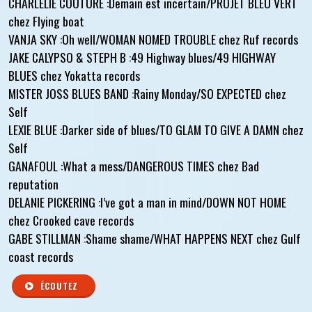
CHARLELIE COUTURE :Demain est incertain/PROJET BLEU VERT
chez Flying boat
VANJA SKY :Oh well/WOMAN NOMED TROUBLE chez Ruf records
JAKE CALYPSO & STEPH B :49 Highway blues/49 HIGHWAY
BLUES chez Yokatta records
MISTER JOSS BLUES BAND :Rainy Monday/SO EXPECTED chez
Self
LEXIE BLUE :Darker side of blues/TO GLAM TO GIVE A DAMN chez
Self
GANAFOUL :What a mess/DANGEROUS TIMES chez Bad
reputation
DELANIE PICKERING :I’ve got a man in mind/DOWN NOT HOME
chez Crooked cave records
GABE STILLMAN :Shame shame/WHAT HAPPENS NEXT chez Gulf
coast records
ÉCOUTEZ