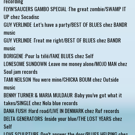
recording
FLYIN’SAUCERS GAMBO SPECIAL :The great zombie/SWAMP IT
UP chez Socadisc
GUY VERLINDE :Let’s have a party/BEST OF BLUES chez BANDR
music
GUY VERLINDE :Treat me right/BEST OF BLUES chez BANDR
music
BORIGENE :Pour la télé/FAKE BLUES chez Self
LONESOME SUNDOWN :Leave me money alone/MOJO MAN chez
Soul jam records
TAMI NEILSON :You were mine/CHICKA BOUM chez Outside
music
BENNY TURNER & MARIA MULDAUR :Baby you’ve got what it
takes/SINGLE chez Nola blue records
DANA FUSH :Hard road/LIVE IN DENMARK chez Ruf records
DELTA GENERATORS :Inside your blue/THE LOST YEARS chez
Self
LOVE SCULPTURE :Don’t answer the door/BLUES HELPING chez