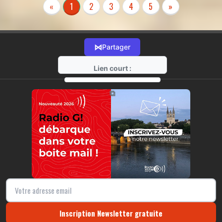
«
1
2
3
4
5
»
⋈
Partager
Lien court :
https://radio-g.fr?r62
⧉
Inscription Newsletter gratuite