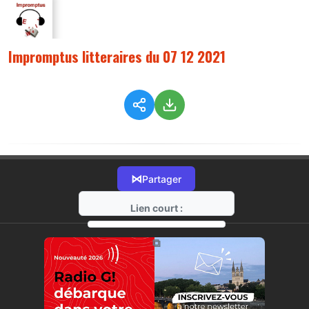
Impromptus litteraires du 07 12 2021
⋈
Partager
Lien court :
https://radio-g.fr?7089
⧉