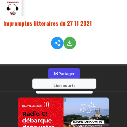
Impromptus litteraires du 27 11 2021
⋈
Partager
Lien court :
https://radio-g.fr?7005
⧉