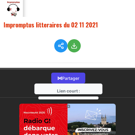
Impromptus litteraires du 02 11 2021
⋈
Partager
Lien court :
https://radio-g.fr?6752
⧉