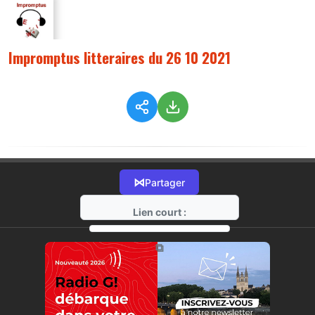
Impromptus litteraires du 26 10 2021
⋈
Partager
Lien court :
https://radio-g.fr?6635
⧉