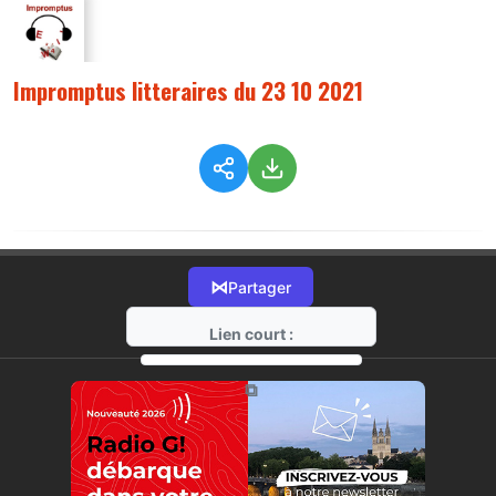
Impromptus litteraires du 23 10 2021
⋈
Partager
Lien court :
https://radio-g.fr?6590
⧉