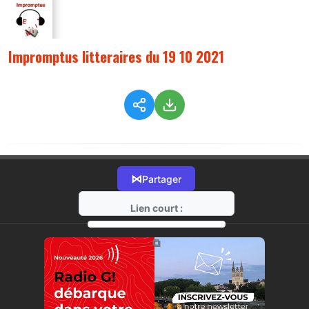
Impromptus litteraires du 19 10 2021
⋈
Partager
Lien court :
https://radio-g.fr?6542
⧉