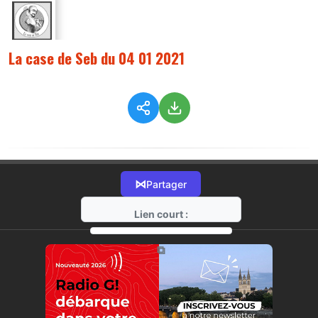
La case de Seb du 04 01 2021
⋈
Partager
Lien court :
https://radio-g.fr?3655
⧉