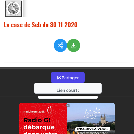
La case de Seb du 30 11 2020
⋈
Partager
Lien court :
https://radio-g.fr?3251
⧉