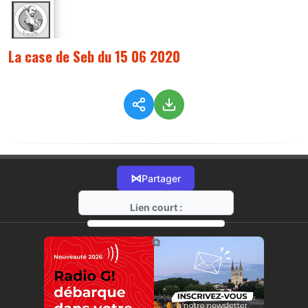
La case de Seb du 15 06 2020
⋈
Partager
Lien court :
https://radio-g.fr?2370
⧉