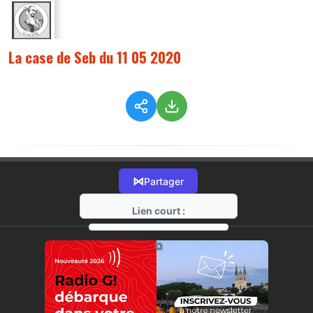
La case de Seb du 11 05 2020
⋈
Partager
Lien court :
https://radio-g.fr?2179
⧉