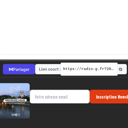
⧉
⋈
Lien court :
Partager
https://radio-g.fr?2094
Inscription News