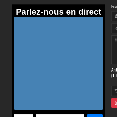
Env
Ant
(10
E