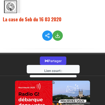
La case de Seb du 16 03 2020
⋈
Partager
Lien court :
https://radio-g.fr?1758
⧉