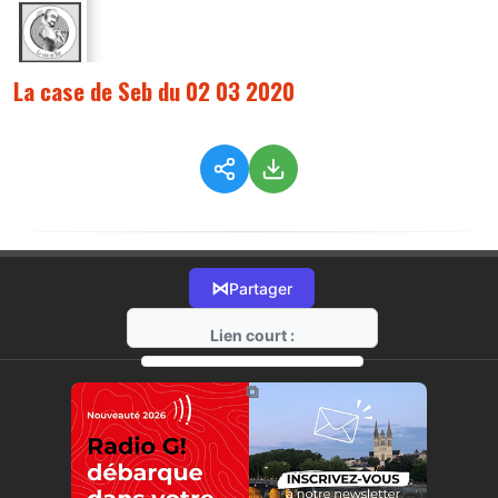
La case de Seb du 02 03 2020
⋈
Partager
Lien court :
https://radio-g.fr?1640
⧉