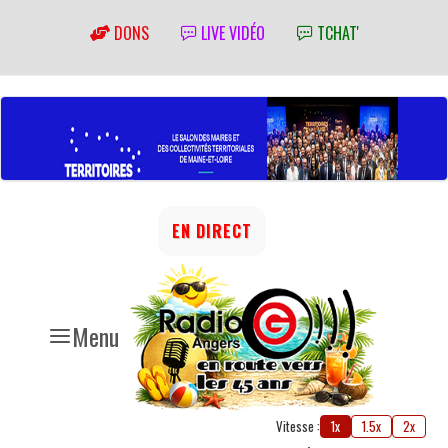
DONS
LIVE VIDÉO
TCHAT'
EN DIRECT
Menu
Vitesse :
1x
1.5x
2x