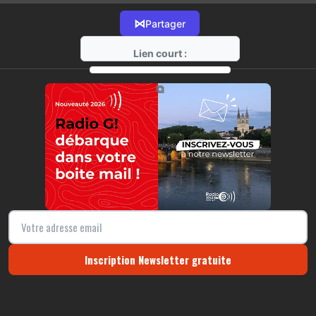
⋈
Partager
Lien court :
https://radio-g.fr?13770
⧉
Inscription Newsletter gratuite