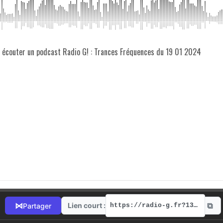
z écouter un podcast Radio G! : Trances Fréquences du 19 01 2024
⧉
⋈
Lien court :
Partager
https://radio-g.fr?13577