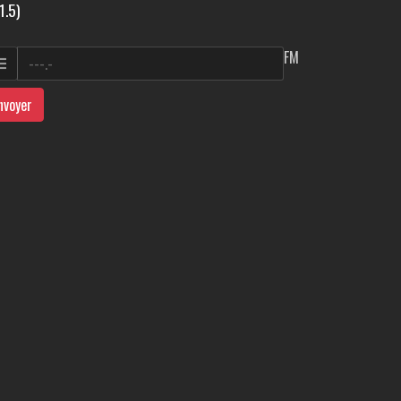
1.5)
FM
nvoyer