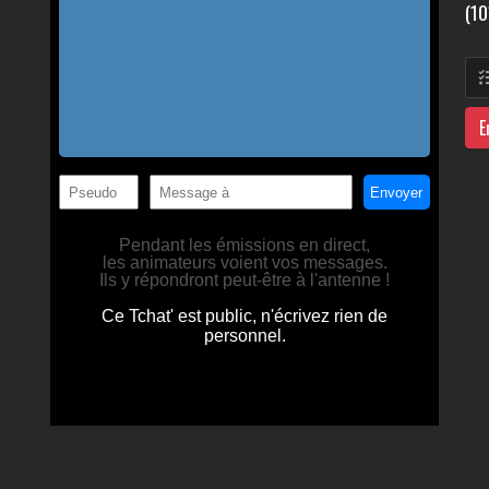
(10
E