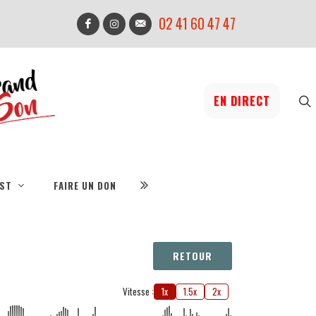
02 41 60 47 47
EN DIRECT
IST
FAIRE UN DON
RETOUR
Vitesse :
1x
1.5x
2x