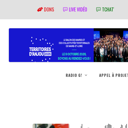
DONS
LIVE VIDÉO
TCHAT'
RADIO G!
APPEL À PROJE