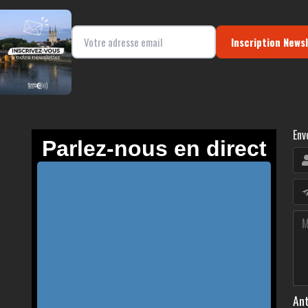
Inscription News
Env
Ant