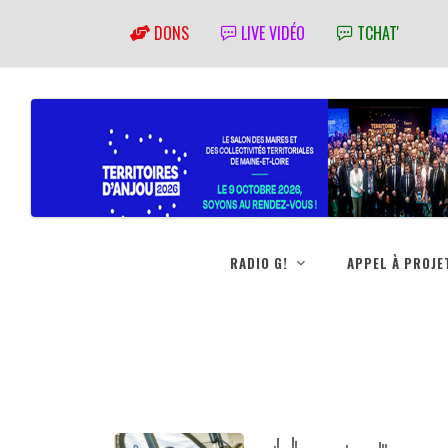
DONS
LIVE VIDÉO
TCHAT'
RADIO G!
APPEL À PROJE