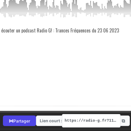
z écouter un podcast Radio G! : Trances Fréquences du 23 06 2023
⧉
⋈
Lien court :
Partager
https://radio-g.fr?11774