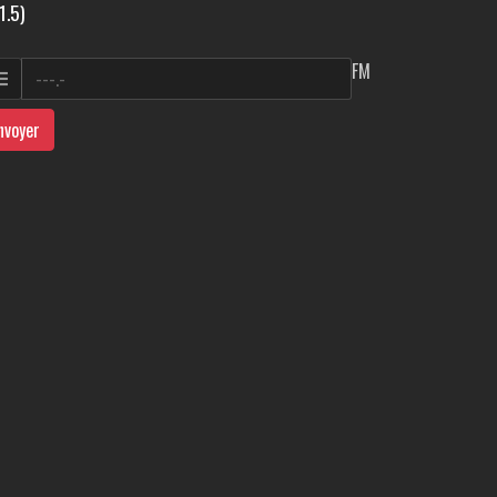
1.5)
FM
nvoyer