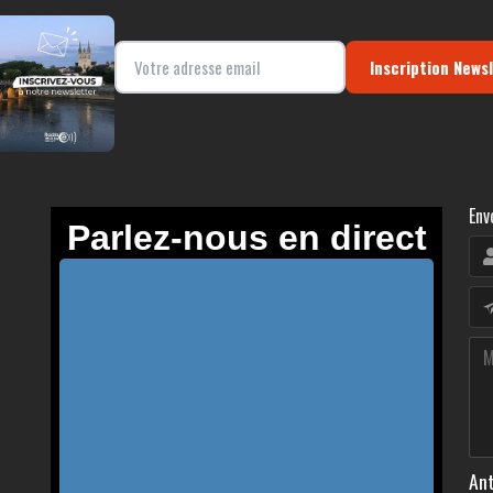
Inscription News
Env
Ant