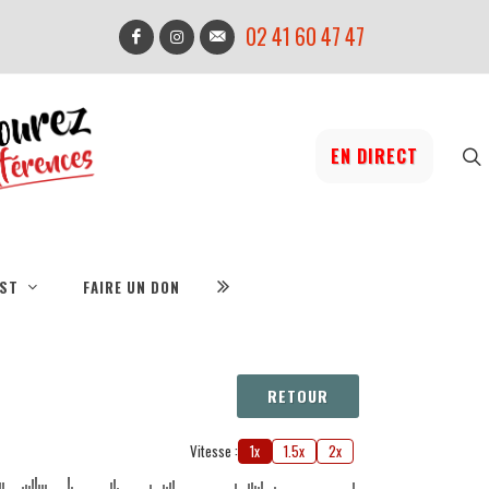
02 41 60 47 47
EN DIRECT
IST
FAIRE UN DON
RETOUR
Vitesse :
1x
1.5x
2x