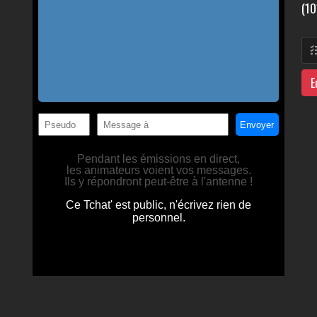
(10
E