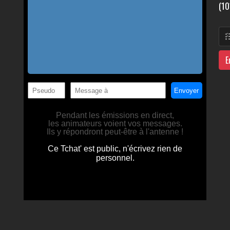
(10
E