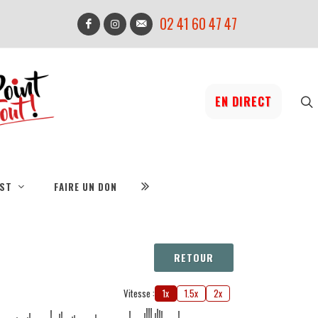
02 41 60 47 47
EN DIRECT
IST
FAIRE UN DON
RETOUR
Vitesse :
1x
1.5x
2x