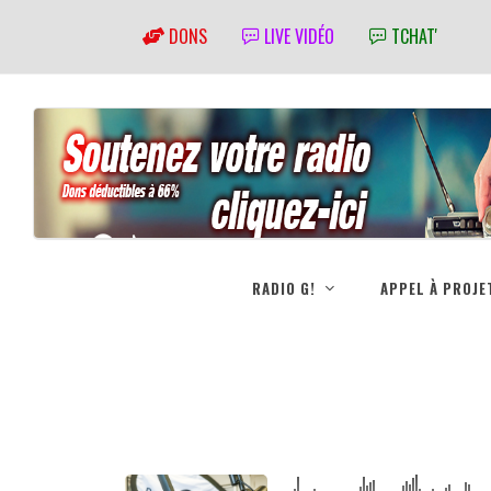
DONS
LIVE VIDÉO
TCHAT'
RADIO G!
APPEL À PROJE