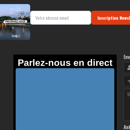
Inscription News
Env
Ant