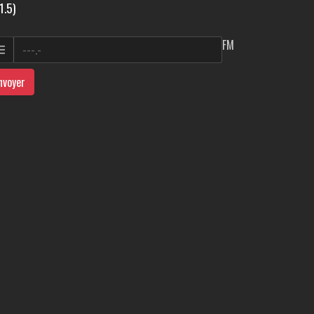
1.5)
FM
nvoyer