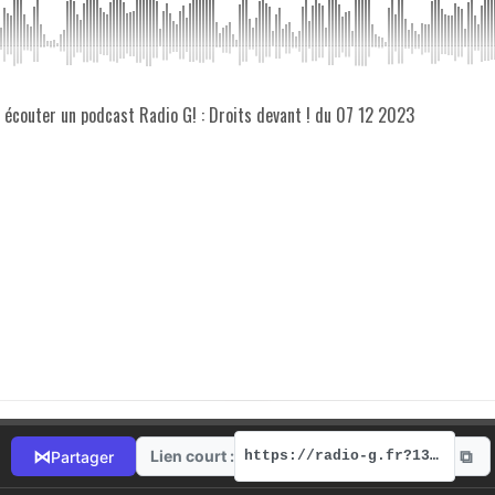
z écouter un podcast Radio G! : Droits devant ! du 07 12 2023
⧉
⋈
Lien court :
Partager
https://radio-g.fr?13260