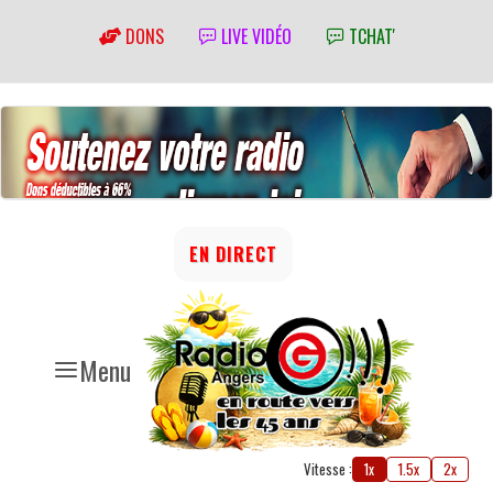
DONS
LIVE VIDÉO
TCHAT'
EN DIRECT
Menu
Vitesse :
1x
1.5x
2x