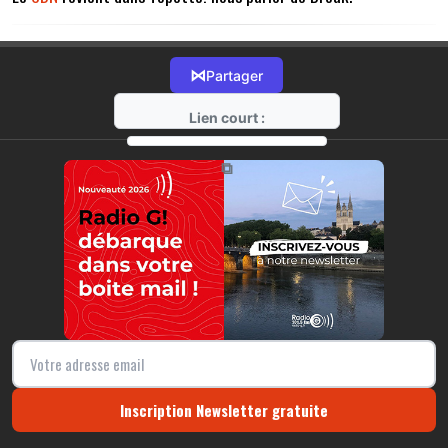
⋈
Partager
Lien court :
https://radio-g.fr?14571
⧉
Inscription Newsletter gratuite