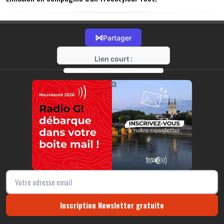
⋈
Partager
Lien court :
https://radio-g.fr?14548
⧉
Inscription Newsletter gratuite