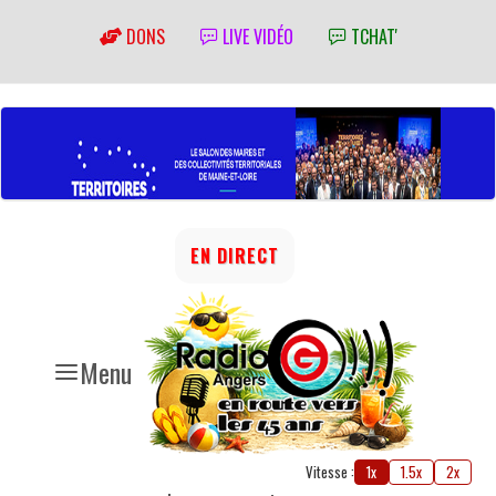
DONS
LIVE VIDÉO
TCHAT'
EN DIRECT
Menu
Vitesse :
1x
1.5x
2x