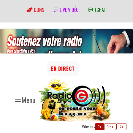
DONS
LIVE VIDÉO
TCHAT'
EN DIRECT
Menu
Vitesse :
1x
1.5x
2x