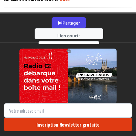
⋈
Partager
Lien court :
https://radio-g.fr?14519
⧉
Inscription Newsletter gratuite