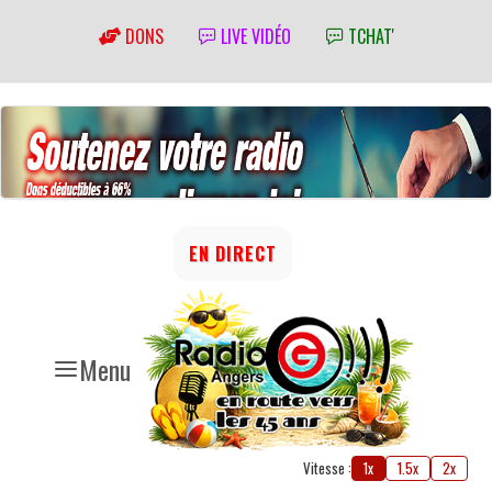
DONS
LIVE VIDÉO
TCHAT'
EN DIRECT
Menu
Vitesse :
1x
1.5x
2x