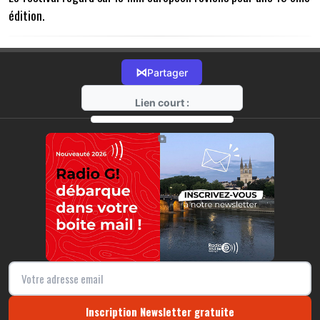
édition.
⋈
Partager
Lien court :
https://radio-g.fr?14096
⧉
Inscription Newsletter gratuite