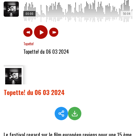
00:00
50:04
Topette!
Topette! du 06 03 2024
Topette! du 06 03 2024
Le festival regard sur le film européen reviens pour une 15 ème