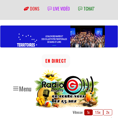
DONS
LIVE VIDÉO
TCHAT'
EN DIRECT
Menu
Vitesse :
1x
1.5x
2x