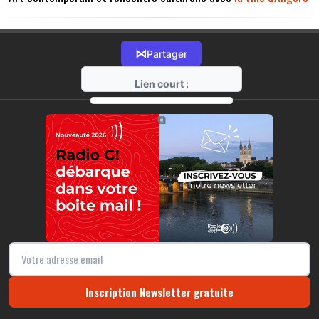
⋈
Partager
Lien court :
https://radio-g.fr?13316
⧉
Inscription Newsletter gratuite