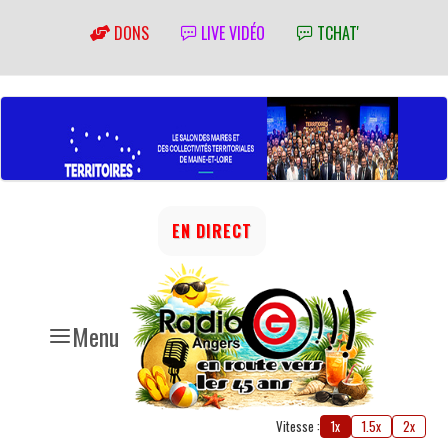
DONS
LIVE VIDÉO
TCHAT'
EN DIRECT
Menu
Vitesse :
1x
1.5x
2x