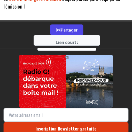
l'émission !
⋈
Partager
Lien court :
https://radio-g.fr?13294
⧉
Inscription Newsletter gratuite