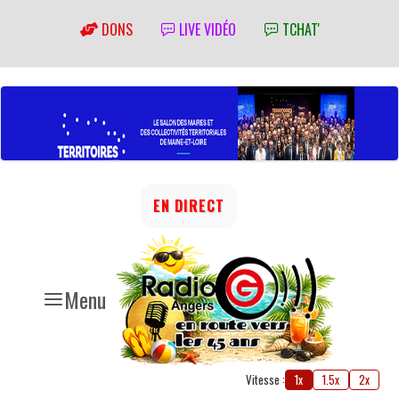
DONS
LIVE VIDÉO
TCHAT'
EN DIRECT
Menu
Vitesse :
1x
1.5x
2x