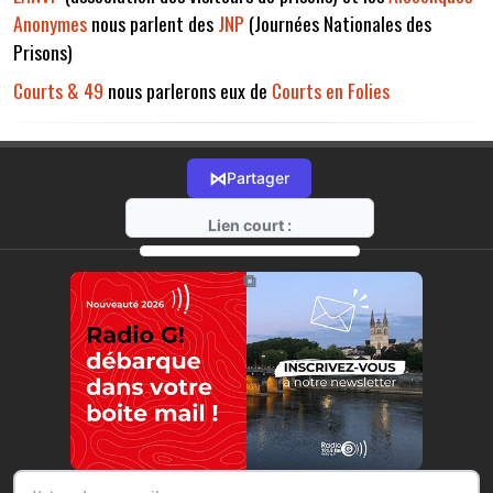
Anonymes
nous parlent des
JNP
(Journées Nationales des
Prisons)
Courts & 49
nous parlerons eux de
Courts en Folies
⋈
Partager
Lien court :
https://radio-g.fr?13211
⧉