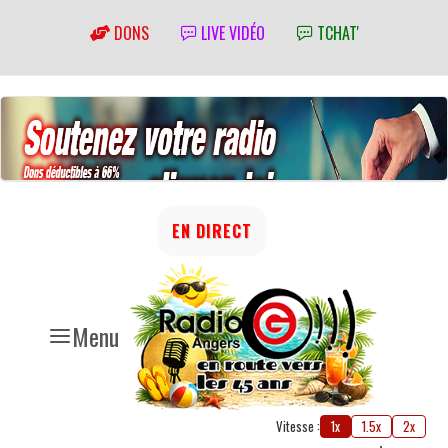
DONS
LIVE VIDÉO
TCHAT'
EN DIRECT
Menu
Vitesse :
1x
1.5x
2x