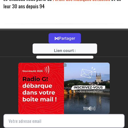
leur 30 ans depuis 94
⋈
Partager
Lien court :
https://radio-g.fr?13186
⧉