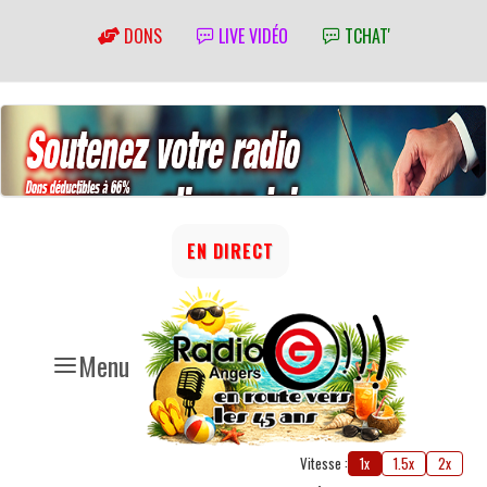
DONS
LIVE VIDÉO
TCHAT'
EN DIRECT
Menu
Vitesse :
1x
1.5x
2x