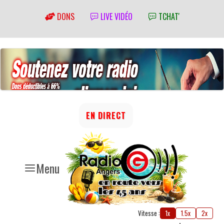
DONS
LIVE VIDÉO
TCHAT'
EN DIRECT
Menu
Vitesse :
1x
1.5x
2x